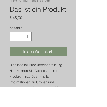
Artikelnummer: 126351351935
Das ist ein Produkt
Preis
€ 45,00
Anzahl
*
In den Warenkorb
Dies ist eine Produktbeschreibung. 
Hier können Sie Details zu Ihrem 
Produkt hinzufügen - z. B. 
Informationen zu Größen und 
Materialien sowie allgemeine Pflege- 
und Reinigungshinweise.