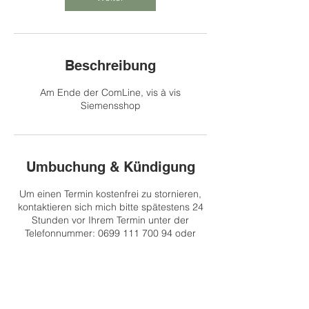
.
Beschreibung
Am Ende der ComLine, vis à vis
Siemensshop
Umbuchung & Kündigung
Um einen Termin kostenfrei zu stornieren,
kontaktieren sich mich bitte spätestens 24
Stunden vor Ihrem Termin unter der
Telefonnummer: 0699 111 700 94 oder
unter susanne.schiller@hara-shiatsu.com
Kontaktangaben