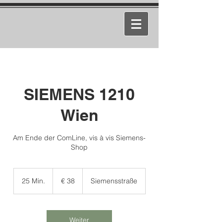
SIEMENS 1210
Wien
Am Ende der ComLine, vis à vis Siemens-
Shop
38
Euro
25 Min.
2
€ 38
Siemensstraße
5
M
i
n
Weiter